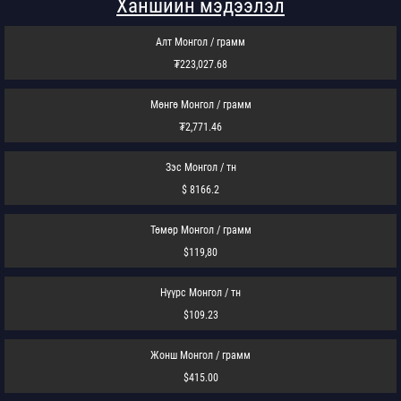
Ханшийн мэдээлэл
Алт Монгол / грамм
₮223,027.68
Мөнгө Монгол / грамм
₮2,771.46
Зэс Монгол / тн
$ 8166.2
Төмөр Монгол / грамм
$119,80
Нүүрс Монгол / тн
$109.23
Жонш Монгол / грамм
$415.00