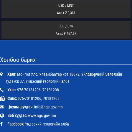
USD / MNT
Авах ₮ 3,381
USD / CNY
Авах ₮ 467.97
Холбоо барих
Хаяг:
Монгол Улс. Улаанбаатар хот 18072, Үйлдвэрчний Эвлэлийн
гудамж 37, Үндэсний геологийн алба
Утас:
976-70181206, 70181208
Факс:
976-70181206, 70181208
Цахим шуудан:
info@ngs.gov.mn
Вэб хуудас:
www.ngs.gov.mn
Facebook:
Үндэсний геологийн алба