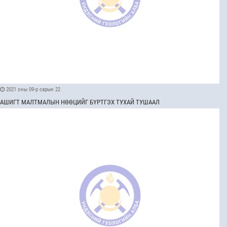
2021 оны 09-р сарын 22
АШИГТ МАЛТМАЛЫН НӨӨЦИЙГ БҮРТГЭХ ТУХАЙ ТУШААЛ