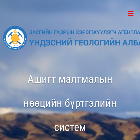
Ашигт малтмалын
нөөцийн бүртгэлийн
систем